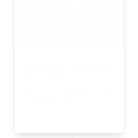
MARKET HIGHLIGHT
低エンドトキシン素材・除去技
術
NAGASEは低エンドトキシン素材の販売や、低エ
ンドトキシン化が困難である素材からのエンドト
キシン除去サービスを行っています。 NAGASEの
低エンドトキシン除去技術で課題に寄り添った最
詳しくはこちら
適な提案をします。