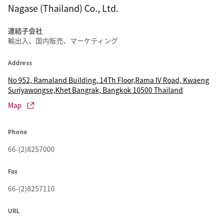
Nagase (Thailand) Co., Ltd.
連結子会社
輸出入、国内販売、マーケティング
Address
No 952, Ramaland Building, 14Th Floor,Rama IV Road, Kwaeng
Suriyawongse,Khet Bangrak, Bangkok 10500 Thailand
Map
Phone
66-(2)8257000
Fax
66-(2)8257110
URL