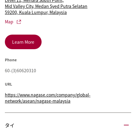
Level 11, Menara South Point,
Mid Valley City, Medan Syed Putra Selatan
59200, Kuala Lumpur, Malaysia
Map
Learn More
Phone
60-(3)60620310
URL
https://www.nagase.com/company/global-
network/asean/nagase-malaysia
タイ