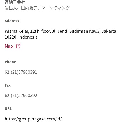
連結子会社
輸出入、国内販売、マーケティング
Address
Wisma Keiai, 12tｈ floor, Jl. Jend. Sudirman Kav.3, Jakarta
10220, Indonesia
Map
Phone
62-(21)57900391
Fax
62-(21)57900392
URL
https://group.nagase.com/id/