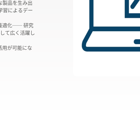
ルスケア・医薬品
北米・中南米
な製品を生み出
学習によるデー
欧州
適化── 研究
として広く活躍し
活用が可能にな