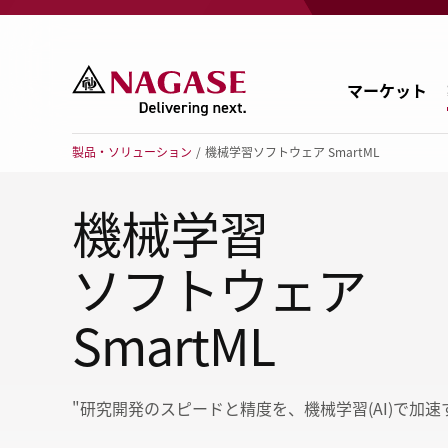
マーケット
製品・ソリューション
機械学習ソフトウェア SmartML
機械学習
化
ソフトウェア
印
SmartML
エ
自
"研究開発のスピードと精度を、機械学習(AI)で加速
農