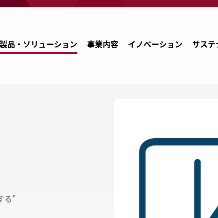
製品・ソリューション
事業内容
イノベーション
サステ
ナガセアプリケーションワークショッ
学品
日本
プ
刷・包装材
ナガセバイオイノベーションセンター
中国・台湾
レクトロニクス
NAGASEバイオテック室
韓国
動車・輸送機器
未来共創室
ASEAN
する"
業・畜産
インド