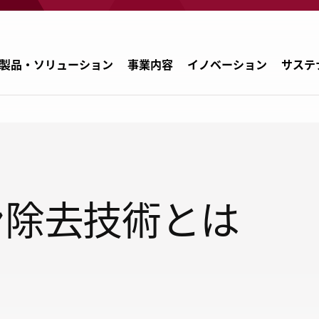
製品・ソリューション
事業内容
イノベーション
サステ
ナガセアプリケーションワークショッ
学品
日本
プ
ン除去技術とは
刷・包装材
ナガセバイオイノベーションセンター
中国・台湾
レクトロニクス
NAGASEバイオテック室
韓国
動車・輸送機器
未来共創室
ASEAN
業・畜産
インド