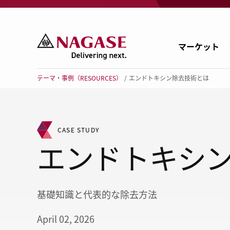
マーケット
テーマ・事例（RESOURCES）
エンドトキシン除去技術とは
化
CASE STUDY
エンドトキシ
印
エ
自
基礎知識と代表的な除去方法
農
April 02, 2026