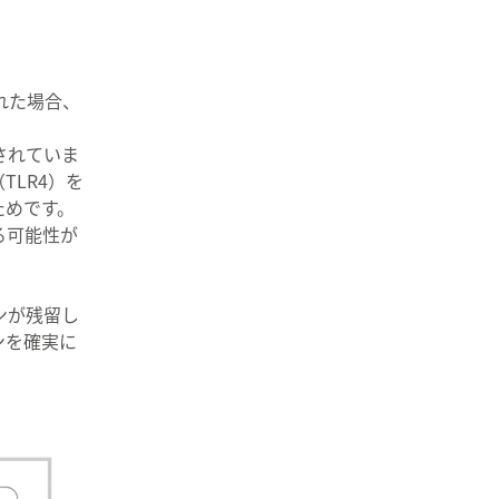
れた場合、
されていま
TLR4）を
ためです。
る可能性が
ンが残留し
ンを確実に