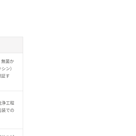
。
、無菌か
キシン）
保証す
洗浄工程
包装での