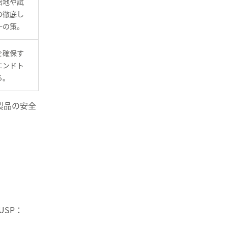
培地や試
の徹底し
一の策。
を確保す
エンドト
る。
製品の安全
USP：