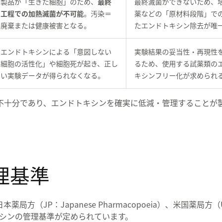
製品が「生きた細胞」のため、
最終
最終滅菌ができないため、
工程での加熱滅菌が不可能
。汚染＝
薬などの「原材料段階」で
廃棄または健康被害となる。
たエンドトキシン除去が唯
エンドトキシンによる「意図しない
実験結果の妥当性・再現性
細胞の活性化」や細胞死が起き、正し
るため、使用する試薬類の
い実験データが得られなくなる。
キシンフリー化が求められ
不十分であり、エンドトキシンを確実に低減・管理することが
理基準
（JP：Japanese Pharmacopoeia）、米国薬局方（
、エンドトキシンの管理基準が定められています。