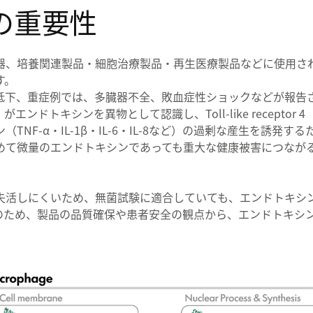
の重要性
器、培養関連製品・細胞治療製品・再生医療製品などに使用さ
す。
低下、重症例では、多臓器不全、敗血症性ショックなどが報告
トキシンを異物として認識し、Toll-like receptor 4（
F-α・IL-1β・IL-6・IL-8など）の過剰な産生を誘発する
めて微量のエンドトキシンであっても重大な健康被害につなが
失活しにくいため、無菌試験に適合していても、エンドトキシ
のため、製品の品質確保や患者安全の観点から、エンドトキシ