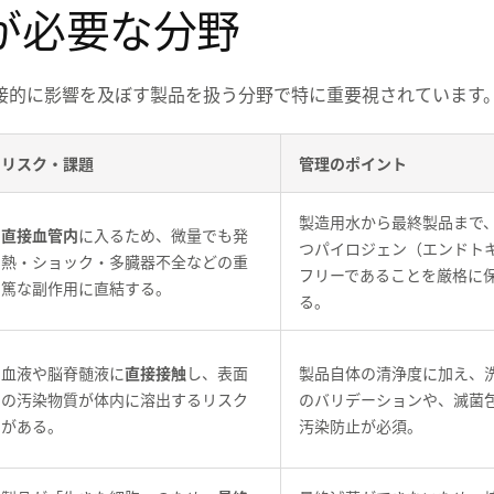
が必要な分野
接的に影響を及ぼす製品を扱う分野で特に重要視されています
リスク・課題
管理のポイント
製造用水から最終製品まで
直接血管内
に入るため、微量でも発
つパイロジェン（エンドト
熱・ショック・多臓器不全などの重
フリーであることを厳格に
篤な副作用に直結する。
る。
血液や脳脊髄液に
直接接触
し、表面
製品自体の清浄度に加え、
の汚染物質が体内に溶出するリスク
のバリデーションや、滅菌
がある。
汚染防止が必須。