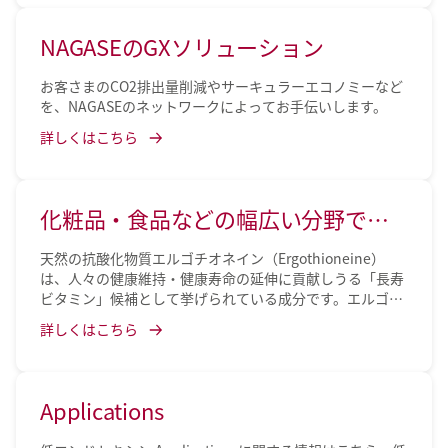
NAGASEのGXソリューション
お客さまのCO2排出量削減やサーキュラーエコノミーなど
を、NAGASEのネットワークによってお手伝いします。
詳しくはこちら
化粧品・食品などの幅広い分野で期
待 -エルゴチオネインを知る-
天然の抗酸化物質エルゴチオネイン（Ergothioneine）
は、人々の健康維持・健康寿命の延伸に貢献しうる「長寿
ビタミン」候補として挙げられている成分です。エルゴチ
オネインには昨今の研究から、脳機能改善や美肌効果の可
詳しくはこちら
能性が示され、化粧品・食品などの幅広い分野での利用が
期待されています。NAGASEでは、エルゴチオネインの発
酵生産に取り組んでいます。
Applications